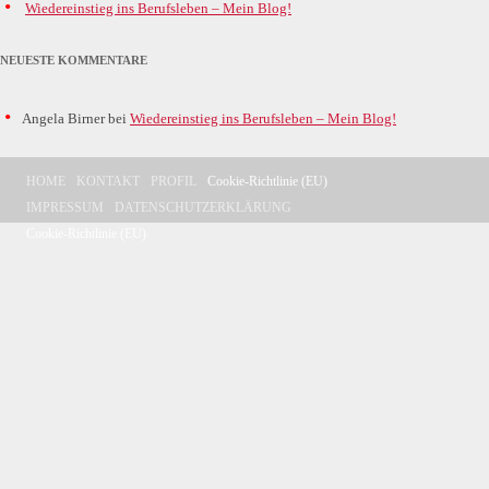
Wiedereinstieg ins Berufsleben – Mein Blog!
NEUESTE KOMMENTARE
Angela Birner
bei
Wiedereinstieg ins Berufsleben – Mein Blog!
HOME
KONTAKT
PROFIL
Cookie-Richtlinie (EU)
IMPRESSUM
DATENSCHUTZERKLÄRUNG
Cookie-Richtlinie (EU)
Allgemeine Geschäftsbedingungen
© Wagmann Coaching 2013